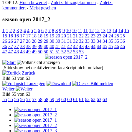
TOP 12:
Hoch bewertet
-
Zuletzt hinzugekommen
-
Zuletzt
kommentiert
-
Meist gesehen
season open 2017_2
1
1
2
2
3
3
4
4
5
5
6
6
7
7
8
8
9
9
10
10
11
11
12
12
13
13
14
14
15
15
16
16
17
17
18
18
19
19
20
20
21
21
22
22
23
23
24
24
25
25
26
26
27
27
28
28
29
29
30
30
31
31
32
32
33
33
34
34
35
35
36
36
37
37
38
38
39
39
40
40
41
41
42
42
43
43
44
44
45
45
46
46
47
47
48
48
49
49
50
50
51
51
52
52
53
53
[Slideshow bei deaktiviertem JacaScript nicht nutzbar]
Zurück
Bild 53 von 63
Weiter
Bild 55 von 63
55
55
56
56
57
57
58
58
59
59
60
60
61
61
62
62
63
63